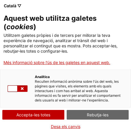
Català ▽
CA
Aquest web utilitza galetes
Podcast Utopia
(
cookies
)
Utilitzem galetes pròpies i de tercers per millorar la teva
Rambles
experiència de navegació, analitzar el trànsit del web i
personalitzar el contingut que es mostra. Pots acceptar-les,
rebutjar-les totes o configurar-les.
Més informació sobre l'ús de les galetes en aquest web.
Activitat
Del 12.04 al 31.05.2023 / 18'30h - 19'10h
| 12.04.2023 26.04.2023 03.05.2023 17.05.2023
Analítica
Recullen informació anònima sobre l'ús del web, les
24.05.2023 31.05.2023 Ràdio Rambles (Rambla de
pàgines que visites, els elements amb els quals
Sant Josep, 114) | Ràdio
interactues i com has arribat al web. Aquesta
informació es fa servir per analitzar el comportament
dels usuaris al web i millorar-ne l'experiència.
Activitat oberta a tothom i gratuïta
Accepta-les totes
Rebutja-les
Desa els canvis