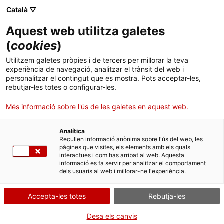
Català ▽
CA
Aquest web utilitza galetes
Disseny i producció
(
cookies
)
Utilitzem galetes pròpies i de tercers per millorar la teva
de Llums Comuns
experiència de navegació, analitzar el trànsit del web i
personalitzar el contingut que es mostra. Pots acceptar-les,
rebutjar-les totes o configurar-les.
Taller per crear elements artístics d’il·luminació
Més informació sobre l'ús de les galetes en aquest web.
Analítica
19-20.01.2024 | 19.01.2024 / 17h - 20h / Sala d’actes
Recullen informació anònima sobre l'ús del web, les
pàgines que visites, els elements amb els quals
del Santa Mònica 20.01.2024 / 10h - 13h / Taller
interactues i com has arribat al web. Aquesta
d’Impulsem (Carrer de les Tàpies, 6) | Taller
informació es fa servir per analitzar el comportament
dels usuaris al web i millorar-ne l'experiència.
Activitat gratuïta amb inscripció prèvia i
Accepta-les totes
Rebutja-les
aforament limitat a 12 persones
AFORAMENT COMPLET
Apunta't a la llista
Desa els canvis
d'espera