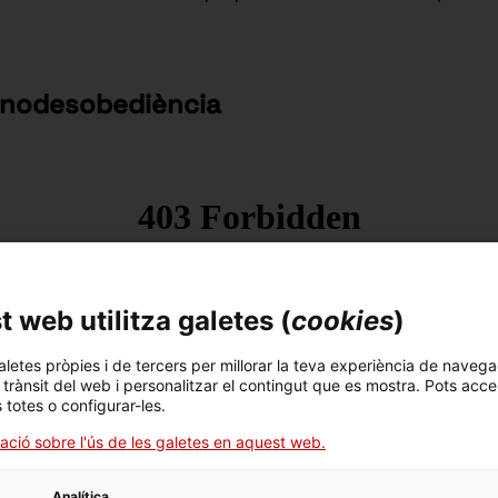
cnodesobediència
 web utilitza galetes (
cookies
)
aletes pròpies i de tercers per millorar la teva experiència de navega
l trànsit del web i personalitzar el contingut que es mostra. Pots acce
s totes o configurar-les.
ació sobre l'ús de les galetes en aquest web.
nformació i les seves servituds, l'obsolescència programada o
Analítica