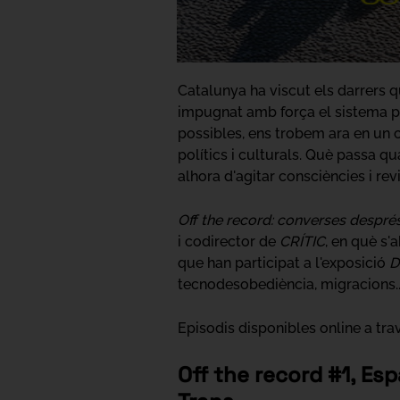
Catalunya ha viscut els darrers 
impugnat amb força el sistema po
possibles, ens trobem ara en un co
polítics i culturals. Què passa qu
alhora d'agitar consciències i rev
Off the record: converses despré
i codirector de
CRÍTIC
, en què s'
que han participat a l'exposició
D
tecnodesobediència, migracions...
Episodis disponibles online a tra
Off the record
#1, Esp