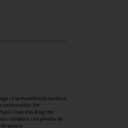
ge i a la massificació turística,
s controvertits. Per
jol i Joan Vila-Puig, del
cs i climàtics, l'ús privatiu de
aó de gènere.