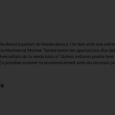
f The Record parlem de Renda Bàsica, i ho fem amb una entre
 la Montserrat Moliner. També tenim les aportacions d’un dels 
tencialitats de la renda bàsica? Quines millores podria teni
ó? És possible sostenir-la econòmicament amb els recursos pú
de