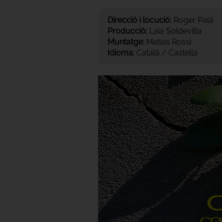
Direcció i locució:
Roger Palà
Producció:
Laia Soldevilla
Muntatge:
Matías Rossi
Idioma:
Català / Castellà