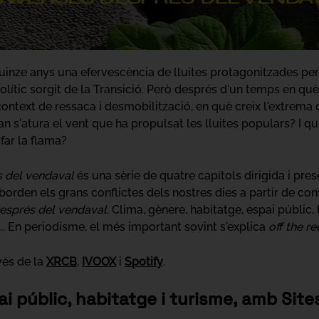
quinze anys una efervescència de lluites protagonitzades p
lític sorgit de la Transició. Però després d'un temps en q
ntext de ressaca i desmobilització, en què creix l'extrema dr
an s'atura el vent que ha propulsat les lluites populars? I qu
ifar la flama?
s del vendaval
és una sèrie de quatre capítols dirigida i pre
aborden els grans conflictes dels nostres dies a partir de con
esprés del vendaval
. Clima, gènere, habitatge, espai públic,
. En periodisme, el més important sovint s'explica
off the r
vés de la
XRCB
,
IVOOX
i
Spotify
.
ai públic, habitatge i turisme, amb Sitesi