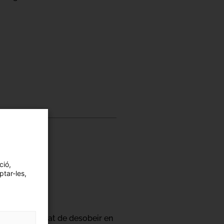
ció,
ptar-les,
 la possibilitat de desobeir en