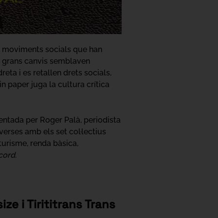
er moviments socials que han
uè grans canvis semblaven
eta i es retallen drets socials,
in paper juga la cultura crítica
sentada per Roger Palà, periodista
verses amb els set col·lectius
 turisme, renda bàsica,
ecord
.
ze i Tirititrans Trans