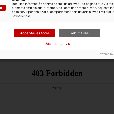
alguns dels temes de debat del segon espai SubRosa en el mar
Recullen informació anònima sobre l'ús del web, les pàgines que visites,
elements amb els quals interactues i com has arribat al web. Aquesta in
nversa, en el segon capítol de la sèrie Off the record parl
es fa servir per analitzar el comportament dels usuaris al web i millorar-
ratori d'Art Comunitari (LAC), i amb Gigi d’Ermoggine, una d
l'experiència.
Accepta-les totes
Rebutja-les
Desa els canvis
ges (Treball, migració, governança)
Powered by