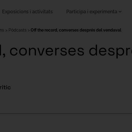
Exposicions i activitats
Participa i experimenta
ons
Pòdcasts
Off the record, converses després del vendaval
d, converses despr
ític