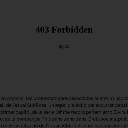
i en especial les problemàtiques associades al dret a l'habitat
all de l'espai SubRosa, un espai dialèctic per explorar debat
primer capítol de la sèrie
Off the record
parlem amb Elvira Pu
o, de la companyia Tirititrans trans trans. Drets socials, políti
 i mercantilització de l'espai públic i discriminacions per r