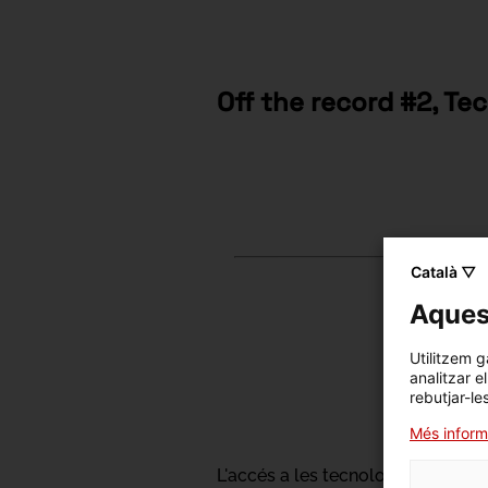
Off the record
#2, Te
Català ▽
Aquest
Utilitzem g
analitzar e
rebutjar-le
Més inform
L'accés a les tecnologies de la i