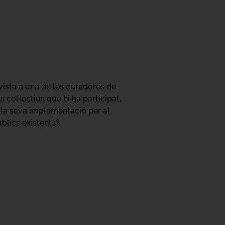
vista a una de les curadores de
col·lectius que hi ha participat,
r la seva implementació per al
blics existents?