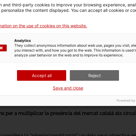
 and third-party cookies to improve your browsing experience, ana
d personalize the content displayed. You can accept all cookies or co
 Empleo es va començar a inspeccionar fiscalment les activi
r la seva activitat artística, cirscumstàncies incompatibles 
ation on the use of cookies on this website.
 avaluar el que rep el teixit cultural del país. És evident q
 i la necessitat de crear.
Analytics
They collect anonymous information about web use, pages you visit, e
you interact with, and how you got to the web. This information is used 
analyze user behavior on the web and to improve its experience.
ista en mercats de l’art.
Accept all
Reject
ta.
Save and close
Santa Mònica
Powered by
ns per a multiplicar la presència del mercat català als circui
s considera la “internacionalització” un dels seus objectius e