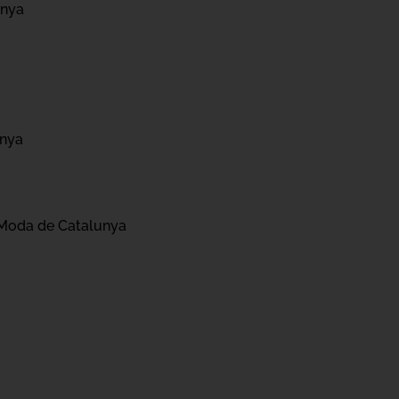
unya
unya
 Moda de Catalunya