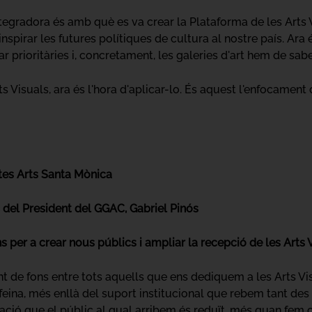
egradora és amb què es va crear la Plataforma de les Arts Vi
nspirar les futures polítiques de cultura al nostre país. Ara
 prioritàries i, concretament, les galeries d'art hem de sabe
rts Visuals, ara és l'hora d'aplicar-lo. És aquest l'enfocame
ctes Arts Santa Mònica
c del President del GGAC, Gabriel Pinós
ns per a crear nous públics i ampliar la recepció de les Arts 
t de fons entre tots aquells que ens dediquem a les Arts Vis
ina, més enllà del suport institucional que rebem tant des 
ió que el públic al qual arribem és reduït, més quan fem