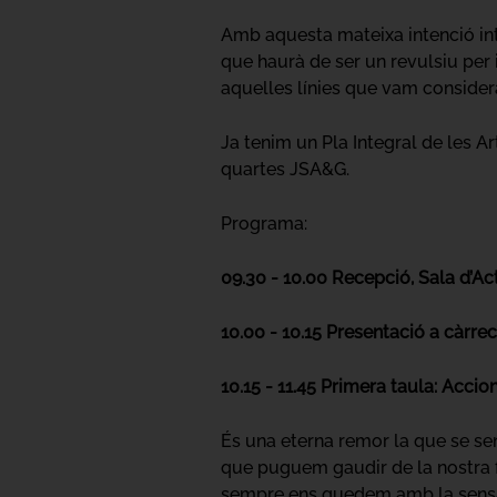
Amb aquesta mateixa intenció int
que haurà de ser un revulsiu per i
aquelles línies que vam considerar
Ja tenim un Pla Integral de les A
quartes JSA&G.
Programa:
09.30 - 10.00 Recepció, Sala d’A
10.00 - 10.15 Presentació a càrre
10.15 - 11.45 Primera taula: Accio
És una eterna remor la que se sen
que puguem gaudir de la nostra fe
sempre ens quedem amb la sensac