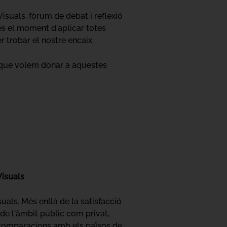
suals, fòrum de debat i reflexió
 és el moment d'aplicar totes
r trobar el nostre encaix.
nt que volem donar a aquestes
Visuals
uals. Més enllà de la satisfacció
de l'àmbit públic com privat,
 comparacions amb els països de