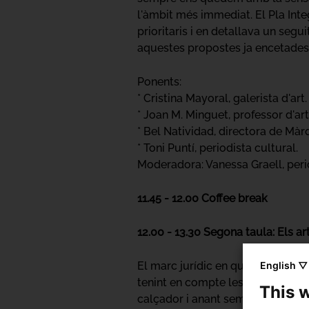
l'àmbit més immediat. El Pla Inte
prioritaris i en detallava un seg
aquestes propostes ja encetades
Ponents:
* Cristina Mayoral, galerista d'art.
* Joan M. Minguet, professor d'a
* Bel Natividad, directora de Mà
* Toni Puntí, periodista cultural.
Moderadora: Vanessa Graell, perio
11.45 - 12.00 Coffee break
12.00 - 13.30 Segona taula: Els a
English ▽
El marc jurídic en què s'inscriue
tenint en compte les seves especi
This 
calçador i anant sempre en detrim