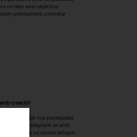
ics un dels seus objectius
essitem precisament concretar
e amb creació?
dors no han estat mai plantejades
un marc general, adaptant-se amb
 aquesta línia, va causar estupor