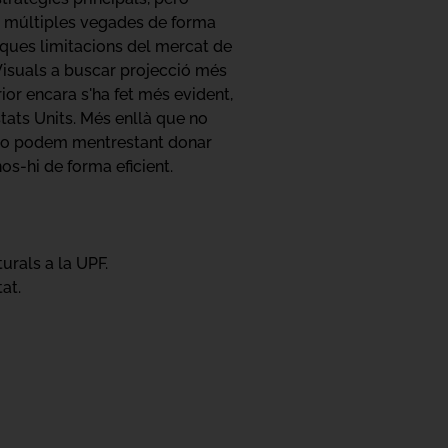
ix múltiples vegades de forma
iques limitacions del mercat de
 Visuals a buscar projecció més
rior encara s'ha fet més evident,
ats Units. Més enllà que no
, no podem mentrestant donar
nos-hi de forma eficient.
urals a la UPF.
at.