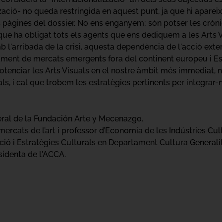
ació- no queda restringida en aquest punt, ja que hi apare
es pàgines del dossier. No ens enganyem; són potser les cròn
 el que ha obligat tots els agents que ens dediquem a les Arts
b l'arribada de la crisi, aquesta dependència de l'acció exte
ent de mercats emergents fora del continent europeu i Est
otenciar les Arts Visuals en el nostre àmbit més immediat
als, i cal que trobem les estratègies pertinents per integrar-
eral de la Fundación Arte y Mecenazgo.
mercats de l’art i professor d’Economia de les Indústries Cult
ció i Estratègies Culturals en Departament Cultura Generalit
sidenta de l'ACCA.