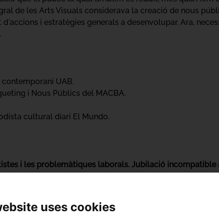
gral de les Arts Visuals considerava la creació de nous públ
uit d'accions i estratègies generals a desenvolupar. Ara, nec
.
rt contemporani UAB.
rqueting i Nous Públics del MACBA.
dista cultural diari El Mundo.
rtistes i les problemàtiques laborals. Jubilació incompatibl
n les activitats laborals i econòmiques que afecten els crea
ficitats. Ans al contrari, se'ls ha obligat a integrar-se en 
website uses cookies
ent de les seves condicions laborals i la seva economia. En