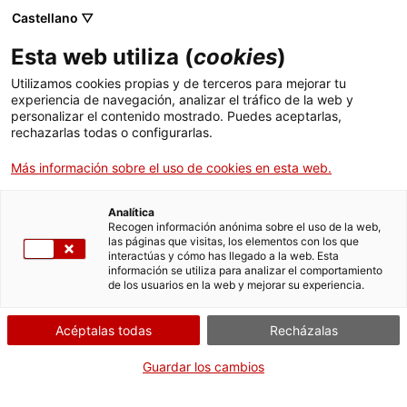
Castellano ▽
ES
Esta web utiliza (
cookies
)
Estructuras de
Utilizamos cookies propias y de terceros para mejorar tu
experiencia de navegación, analizar el tráfico de la web y
excepción
personalizar el contenido mostrado. Puedes aceptarlas,
rechazarlas todas o configurarlas.
Más información sobre el uso de cookies en esta web.
Ángela Bonadies
Analítica
Recogen información anónima sobre el uso de la web,
las páginas que visitas, los elementos con los que
Actividad
16,17 y 18.07.2015 / 11h-14h i 16h-19h |
interactúas y cómo has llegado a la web. Esta
información se utiliza para analizar el comportamiento
Espacio residencia | Taller
de los usuarios en la web y mejorar su experiencia.
Acéptalas todas
Recházalas
Entrada libre / aforo limitado con inscripción
Guardar los cambios