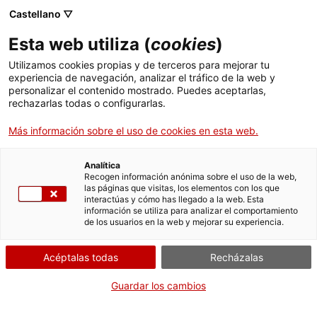
Castellano ▽
ES
Esta web utiliza (
cookies
)
Inauguración
Utilizamos cookies propias y de terceros para mejorar tu
experiencia de navegación, analizar el tráfico de la web y
personalizar el contenido mostrado. Puedes aceptarlas,
rechazarlas todas o configurarlas.
Translocaciones. Observatorio de proyectos
Más información sobre el uso de cookies en esta web.
Actividad
15.07.2015 / 19:00 h | Segunda planta |
Analítica
Recogen información anónima sobre el uso de la web,
Actividad exposición
las páginas que visitas, los elementos con los que
interactúas y cómo has llegado a la web. Esta
información se utiliza para analizar el comportamiento
de los usuarios en la web y mejorar su experiencia.
Entrada libre / aforo limitado
Acéptalas todas
Recházalas
Guardar los cambios