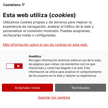
Castellano ▽
ES
Esta web utiliza (
cookies
)
Exótica
Utilizamos cookies propias y de terceros para mejorar tu
experiencia de navegación, analizar el tráfico de la web y
personalizar el contenido mostrado. Puedes aceptarlas,
rechazarlas todas o configurarlas.
Más información sobre el uso de cookies en esta web.
Actividad
06.07.2016 / 16:16h - 20:20h | Sala de
actos | Taller
Analítica
Recogen información anónima sobre el uso de la web,
las páginas que visitas, los elementos con los que
Acceso gratuito. Plazas limitadas / 20
interactúas y cómo has llegado a la web. Esta
personas.
información se utiliza para analizar el comportamiento
Inscripciones: hola@andreagomez.info
de los usuarios en la web y mejorar su experiencia.
Acéptalas todas
Recházalas
Guardar los cambios