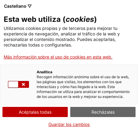
Castellano ▽
ES
Esta web utiliza (
cookies
)
La educación de las
Utilizamos cookies propias y de terceros para mejorar tu
experiencia de navegación, analizar el tráfico de la web y
artes II. ¿Que hace el
personalizar el contenido mostrado. Puedes aceptarlas,
rechazarlas todas o configurarlas.
arte dentro del
Más información sobre el uso de cookies en esta web.
cerebro?
Analítica
Recogen información anónima sobre el uso de la web,
las páginas que visitas, los elementos con los que
interactúas y cómo has llegado a la web. Esta
información se utiliza para analizar el comportamiento
de los usuarios en la web y mejorar su experiencia.
Actividad
23.05.2017 / 18:30h - 21:00h | Claustro
Max Cahner | Conferencia
Acéptalas todas
Recházalas
Guardar los cambios
Maestros, profesores, educadores y personas
interesadas en las prácticas artístcas y la