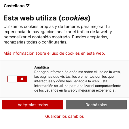
Castellano ▽
ES
Esta web utiliza (
cookies
)
Matria
Utilizamos cookies propias y de terceros para mejorar tu
experiencia de navegación, analizar el tráfico de la web y
personalizar el contenido mostrado. Puedes aceptarlas,
rechazarlas todas o configurarlas.
Un proyecto de Fernando Llanos
Más información sobre el uso de cookies en esta web.
Actividad
25.05.2017 / 19h | Claustro Max
Analítica
Recogen información anónima sobre el uso de la web,
Cahner | Proyección
las páginas que visitas, los elementos con los que
interactúas y cómo has llegado a la web. Esta
información se utiliza para analizar el comportamiento
de los usuarios en la web y mejorar su experiencia.
Público general
Actividad abierta al público y gratuita con
aforo limitado
Acéptalas todas
Recházalas
Guardar los cambios