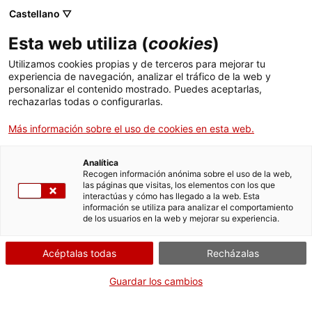
Castellano ▽
ES
Esta web utiliza (
cookies
)
Quaderns
Utilizamos cookies propias y de terceros para mejorar tu
experiencia de navegación, analizar el tráfico de la web y
d'arquitectura i
personalizar el contenido mostrado. Puedes aceptarlas,
rechazarlas todas o configurarlas.
urbanisme i Congrés
Más información sobre el uso de cookies en esta web.
d'Arquitectura
Analítica
Recogen información anónima sobre el uso de la web,
las páginas que visitas, los elementos con los que
interactúas y cómo has llegado a la web. Esta
Imaginaris -de la fotografia i de la creació artística- per
información se utiliza para analizar el comportamiento
de los usuarios en la web y mejorar su experiencia.
a una arquitectura col·lectiva
Acéptalas todas
Recházalas
Actividad
02.11.2017 / 19h- 22h | Claustre Max
Guardar los cambios
Cahner | Presentació de publicació i coreografia