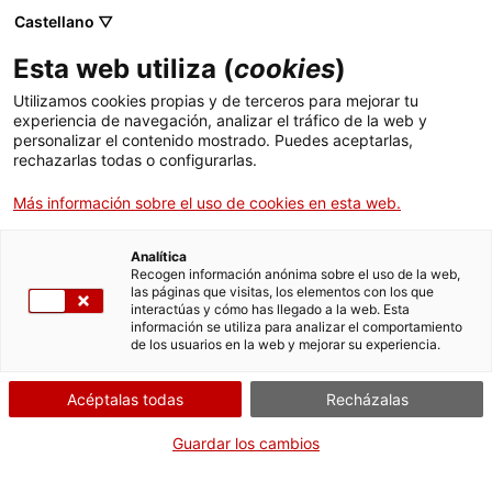
Castellano ▽
ES
Esta web utiliza (
cookies
)
RRRUGE
Utilizamos cookies propias y de terceros para mejorar tu
experiencia de navegación, analizar el tráfico de la web y
personalizar el contenido mostrado. Puedes aceptarlas,
rechazarlas todas o configurarlas.
Lectura activa. Experimento sonoro y de movimiento
Más información sobre el uso de cookies en esta web.
Actividad
14.07.2017 / 19:30h | Espacio Salamina
Analítica
Recogen información anónima sobre el uso de la web,
Salamina, 37-41, 1r piso L'Hospitalet de Llobregat |
las páginas que visitas, los elementos con los que
interactúas y cómo has llegado a la web. Esta
Performance lectura activa
información se utiliza para analizar el comportamiento
de los usuarios en la web y mejorar su experiencia.
Público general
Acéptalas todas
Recházalas
Guardar los cambios