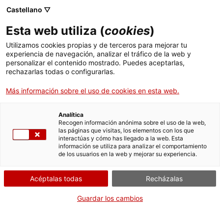
Castellano ▽
ES
Esta web utiliza (
cookies
)
UrbanART POST-sITe
Utilizamos cookies propias y de terceros para mejorar tu
experiencia de navegación, analizar el tráfico de la web y
con CALIGRAFÍAS
personalizar el contenido mostrado. Puedes aceptarlas,
rechazarlas todas o configurarlas.
URBANAS
Más información sobre el uso de cookies en esta web.
Analítica
Recogen información anónima sobre el uso de la web,
las páginas que visitas, los elementos con los que
Actividad
22.04.2017 / 11-15h | Cruce de las
interactúas y cómo has llegado a la web. Esta
información se utiliza para analizar el comportamiento
calles de Ribes-Ali Bei-Sicília Barcelona (CEIP Fort
de los usuarios en la web y mejorar su experiencia.
Pienc) | Talleres e intervención espacio público
Acéptalas todas
Recházalas
Públicos generales, públicos, familias, niños y
Guardar los cambios
jóvenes interesados en espacio público