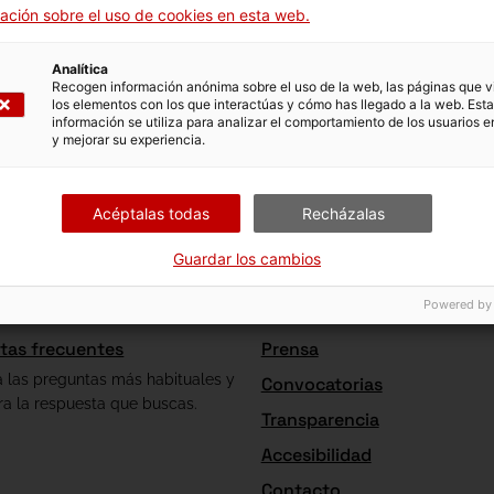
ación sobre el uso de cookies en esta web.
Analítica
Recogen información anónima sobre el uso de la web, las páginas que vi
los elementos con los que interactúas y cómo has llegado a la web. Esta
información se utiliza para analizar el comportamiento de los usuarios e
y mejorar su experiencia.
Acéptalas todas
Recházalas
Guardar los cambios
Powered by
tas frecuentes
Prensa
a las preguntas más habituales y
Convocatorias
ra la respuesta que buscas.
Transparencia
Accesibilidad
Contacto