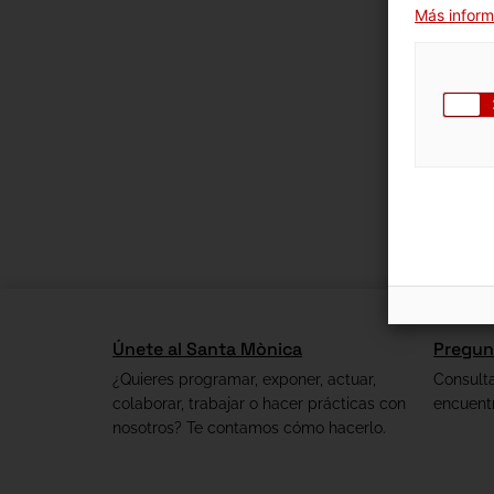
Más inform
Únete al Santa Mònica
Pregun
¿Quieres programar, exponer, actuar,
Consult
colaborar, trabajar o hacer prácticas con
encuent
nosotros? Te contamos cómo hacerlo.