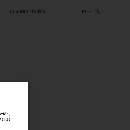
El Santa Mònica
ES
ación,
tarlas,