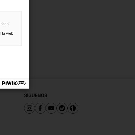
sitas,
n la web
SÍGUENOS