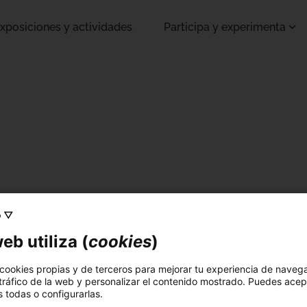
xposiciones y actividades
Participa y experimenta
o ▽
eb utiliza (
cookies
)
 cookies propias y de terceros para mejorar tu experiencia de naveg
 tráfico de la web y personalizar el contenido mostrado. Puedes acep
 todas o configurarlas.