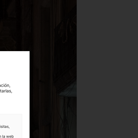
ación,
tarlas,
sitas,
n la web