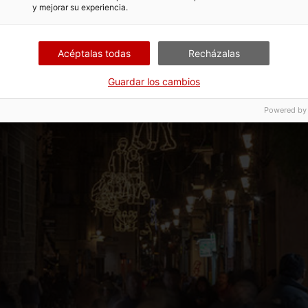
y mejorar su experiencia.
Acéptalas todas
Recházalas
Guardar los cambios
Powered by