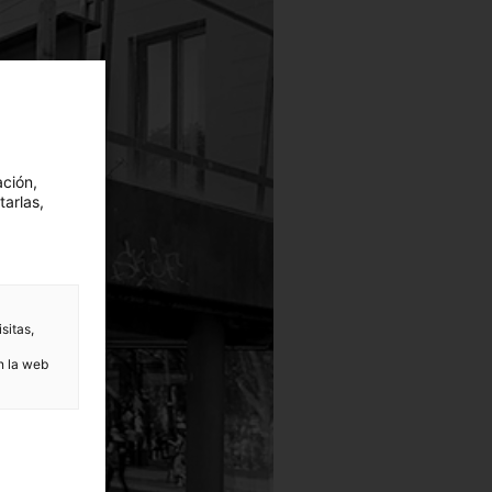
ación,
tarlas,
sitas,
n la web