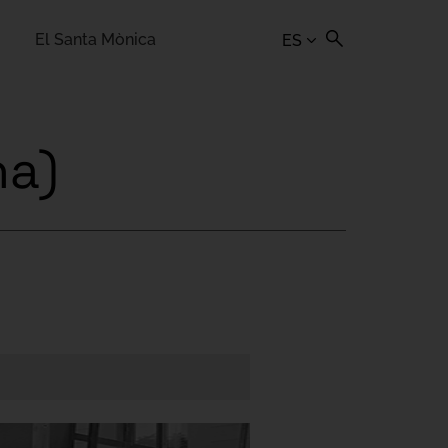
El Santa Mònica
ES
na)