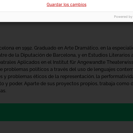
Guardar los cambios
or/artista que investiga sobre herramientas digitales apli
han sido expuestas en Strobe, Lo Pati, centro de arte de Terr
Powered by
apitain Future, La Gaîte Lyrique (París).
celona en 1992. Graduado en Arte Dramático, en la especial
eatre de la Diputación de Barcelona, y en Estudios Literarios
atrales Aplicados en el Institut für Angewandte Theaterwis
te problemas políticos a través del uso de lenguajes cont
 y problemas éticos de la representación, la performativida
nto y poder. Aparte de sus proyectos propios, trabaja como
as.