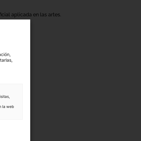
cial aplicada en las artes.
ación,
tarlas,
sitas,
n la web