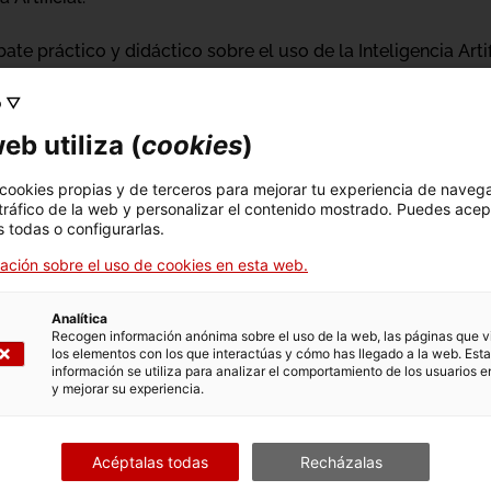
e práctico y didáctico sobre el uso de la Inteligencia Artifi
o ▽
eb utiliza (
cookies
)
 cookies propias y de terceros para mejorar tu experiencia de naveg
 tráfico de la web y personalizar el contenido mostrado. Puedes acep
 todas o configurarlas.
ación sobre el uso de cookies en esta web.
Analítica
Recogen información anónima sobre el uso de la web, las páginas que vi
e Digitalización
los elementos con los que interactúas y cómo has llegado a la web. Esta
información se utiliza para analizar el comportamiento de los usuarios e
y mejorar su experiencia.
Acéptalas todas
Recházalas