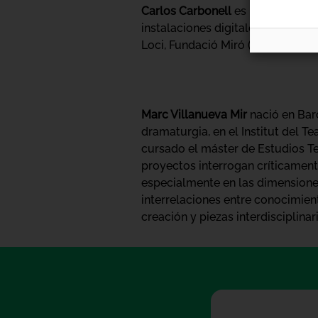
Carlos Carbonell
es un programad
instalaciones digitales y vídeos 
Loci, Fundació Miró (Barcelona), C
Marc Villanueva Mir
nació en Bar
dramaturgia, en el Institut del T
cursado el máster de Estudios Te
proyectos interrogan críticamen
especialmente en las dimensiones
interrelaciones entre conocimie
creación y piezas interdisciplinari