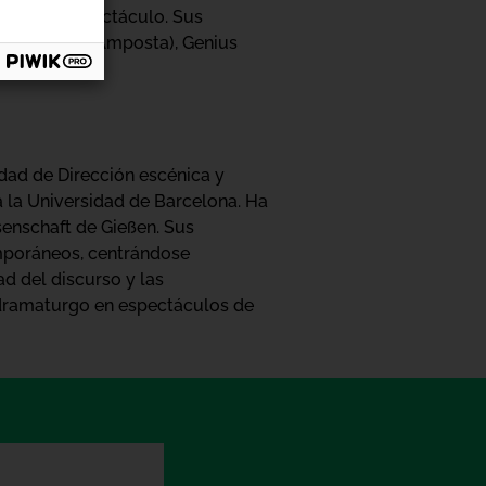
cadas al espectáculo. Sus
es de l'Ebre (Amposta), Genius
idad de Dirección escénica y
 a la Universidad de Barcelona. Ha
senschaft de Gießen. Sus
emporáneos, centrándose
d del discurso y las
 dramaturgo en espectáculos de