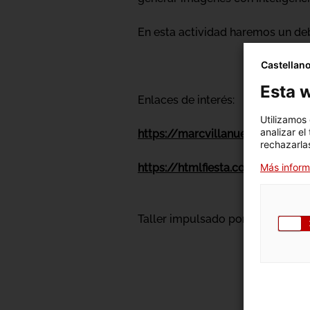
En esta actividad haremos un debat
Castellan
Esta w
Enlaces de interés:
Utilizamos
analizar el
https://marcvillanuevamir.com
rechazarlas
Más inform
https://htmlfiesta.com/
Taller impulsado por el
Gremio d