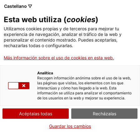
Castellano ▽
ES
Esta web utiliza (
cookies
)
Inesperat com un tall,
Utilizamos cookies propias y de terceros para mejorar tu
experiencia de navegación, analizar el tráfico de la web y
el temps en ordre,
personalizar el contenido mostrado. Puedes aceptarlas,
rechazarlas todas o configurarlas.
amb Teresa Pascual i
Más información sobre el uso de cookies en esta web.
Greta Sibling
Analítica
Recogen información anónima sobre el uso de la web,
las páginas que visitas, los elementos con los que
interactúas y cómo has llegado a la web. Esta
Inesperat com un tall, el temps en ordre, con Teresa
información se utiliza para analizar el comportamiento
de los usuarios en la web y mejorar su experiencia.
Pascual y Greta Sibling
Acéptalas todas
Recházalas
Jueves de voz y palabra
10.10.2024 / 19h | Sala
Guardar los cambios
d'actes | Recital poético