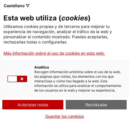
Castellano ▽
ES
Esta web utiliza (
cookies
)
Lumpen de l’amor
Utilizamos cookies propias y de terceros para mejorar tu
experiencia de navegación, analizar el tráfico de la web y
personalizar el contenido mostrado. Puedes aceptarlas,
rechazarlas todas o configurarlas.
Lumpen del amor
Más información sobre el uso de cookies en esta web.
Jueves de voz y palabra
18.01.2024 / 19h | Sala
Analítica
Recogen información anónima sobre el uso de la web,
Bar | Teatro
las páginas que visitas, los elementos con los que
interactúas y cómo has llegado a la web. Esta
información se utiliza para analizar el comportamiento
de los usuarios en la web y mejorar su experiencia.
Actividad abierta a todo el mundo y gratuita
con aforo limitado a 55 personas
Acéptalas todas
Recházalas
Guardar los cambios