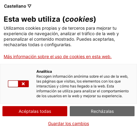
Castellano ▽
ES
Esta web utiliza (
cookies
)
Música de trozos de
Utilizamos cookies propias y de terceros para mejorar tu
experiencia de navegación, analizar el tráfico de la web y
palabras, amb Cova
personalizar el contenido mostrado. Puedes aceptarlas,
rechazarlas todas o configurarlas.
Villegas i Bartolomé
Más información sobre el uso de cookies en esta web.
Ferrando
Analítica
Recogen información anónima sobre el uso de la web,
las páginas que visitas, los elementos con los que
interactúas y cómo has llegado a la web. Esta
Música de trozos de palabras, con Cova Villegas y
información se utiliza para analizar el comportamiento
de los usuarios en la web y mejorar su experiencia.
Bartolomé Ferrando
Acéptalas todas
Recházalas
Jueves de voz y palabra
24.10.2024 / 19h | Sala
Guardar los cambios
de actos | Concierto