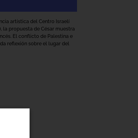
ncia artística del Centro Israelí
), la propuesta de César muestra
ncés. El conflicto de Palestina e
da reflexión sobre el lugar del