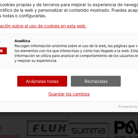
asta interesada en los aspectos ficcionales del documental, 
 cookies propias y de terceros para mejorar tu experiencia de naveg
 tráfico de la web y personalizar el contenido mostrado. Puedes acep
cas y poéticas inherentes a la imagen en movimiento y las te
 todas o configurarlas.
 cine del Movimiento Africano de Liberación en Guinea-Bissa
ación sobre el uso de cookies en esta web.
.
Analítica
Recogen información anónima sobre el uso de la web, las páginas que vi
los elementos con los que interactúas y cómo has llegado a la web. Esta
información se utiliza para analizar el comportamiento de los usuarios e
y mejorar su experiencia.
Acéptalas todas
Recházalas
 las propuestas de:
Guardar los cambios
Powered by