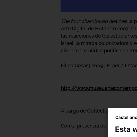
The four chambered heart
es la p
Arte Digital de Holon en 2007. P
las reacciones de los estudiantes 
Israel, la mirada colonizadora y 
cine en la realidad política con
Filipa César | 2009 | Israel / Est
http://www.museuartecontempo
A cargo de
Col·lectiu 1080
Castellan
Con la presencia de la directora
Esta w