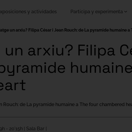
xposiciones y actividades
Participa y experimenta
atge un arxiu? Filipa César i Jean Rouch: de La pyramide humaine a
un arxiu? Filipa C
 pyramide humaine
eart
ean Rouch: de La pyramide humaine a The four chambered he
9h - 20'15h | Sala Bar |