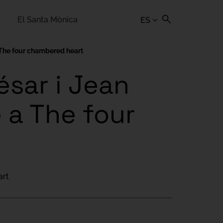
El Santa Mònica
ES
 The four chambered heart
ésar i Jean
 a The four
art