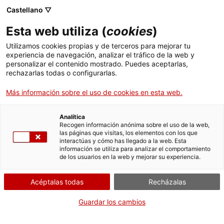
Castellano ▽
ES
Esta web utiliza (
cookies
)
Cinema en curs:
Utilizamos cookies propias y de terceros para mejorar tu
experiencia de navegación, analizar el tráfico de la web y
pedagogia i
personalizar el contenido mostrado. Puedes aceptarlas,
rechazarlas todas o configurarlas.
resistència
Más información sobre el uso de cookies en esta web.
Analítica
Cinema en curs: pedagogía y resistencia
Recogen información anónima sobre el uso de la web,
las páginas que visitas, los elementos con los que
interactúas y cómo has llegado a la web. Esta
información se utiliza para analizar el comportamiento
de los usuarios en la web y mejorar su experiencia.
Martes de vídeo
29.10.2024 / 19h | Sala Bar |
Proyección y coloquio
Acéptalas todas
Recházalas
Guardar los cambios
Actividad abierta a todo el mundo y gratuita
con aforo limitado a 55 personas