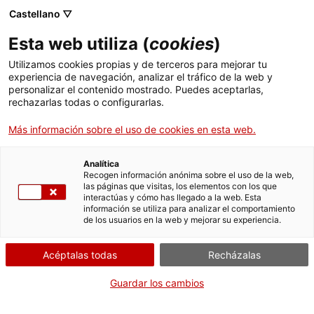
Castellano ▽
ES
Esta web utiliza (
cookies
)
LLUMM
Utilizamos cookies propias y de terceros para mejorar tu
experiencia de navegación, analizar el tráfico de la web y
personalizar el contenido mostrado. Puedes aceptarlas,
rechazarlas todas o configurarlas.
LLUMM
Más información sobre el uso de cookies en esta web.
Miércoles de sonido y cuerpo
30.03.2022 / 19h |
Analítica
Recogen información anónima sobre el uso de la web,
Sala Bar | Concierto
las páginas que visitas, los elementos con los que
interactúas y cómo has llegado a la web. Esta
información se utiliza para analizar el comportamiento
de los usuarios en la web y mejorar su experiencia.
Público general
Actividad abierta a todo el mundo y gratuita
con aforo limitado a 55 personas
Acéptalas todas
Recházalas
Guardar los cambios