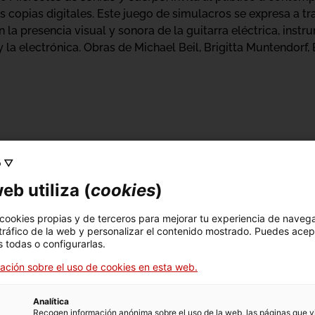
tes copias digitales. Este juego de simulacros se expresa a t
 la presencia visual y sonora de la guitarra eléctrica, ins
 la electrónica. Obras de Michael Beil, Brigitta Muntendorf, 
 eléctrica
o ▽
eb utiliza (
cookies
)
 cookies propias y de terceros para mejorar tu experiencia de naveg
 tráfico de la web y personalizar el contenido mostrado. Puedes acep
 todas o configurarlas.
ación sobre el uso de cookies en esta web.
Analítica
Recogen información anónima sobre el uso de la web, las páginas que vi