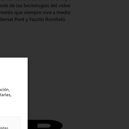
ravés de las tecnologías del vídeo
trumento que siempre vive a medio
Bernat Pont y Fausto Romitelli.
ación,
tarlas,
sitas,