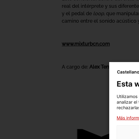
real del intérprete y sus diferen
y el pedal de
loop
, que manipulan
camino entre el sonido acústico y
www.mixturbcn.com
A cargo de:
Alex Tentor
- guitarra
Castellan
Esta w
Utilizamos
analizar el
rechazarlas
Más inform