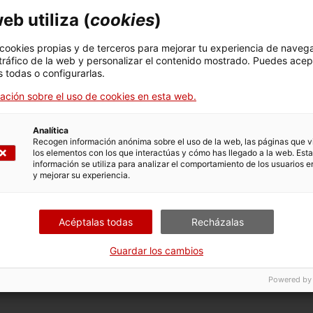
eb utiliza (
cookies
)
 cookies propias y de terceros para mejorar tu experiencia de naveg
rrent
 tráfico de la web y personalizar el contenido mostrado. Puedes acep
 todas o configurarlas.
aje, investigación y creación en el arte. Estudia arquitectur
ación sobre el uso de cookies en esta web.
varios estudios, entre ellos el del arquitecto Enric Miralles
 Atraída por el trabajo de
Body Weather
(laboratorio de clim
Analítica
os con el centro Dance Resources on Earth, dirigido por Min
Recogen información anónima sobre el uso de la web, las páginas que vi
avier Le Roy, en propuestas para espacios expositivos. Es g
los elementos con los que interactúas y cómo has llegado a la web. Esta
información se utiliza para analizar el comportamiento de los usuarios e
 talleres dentro del programa de máster E.X.E.R.C.E. de Mont
y mejorar su experiencia.
Acéptalas todas
Recházalas
Guardar los cambios
23
se nutre de les propuestas de:
Powered by