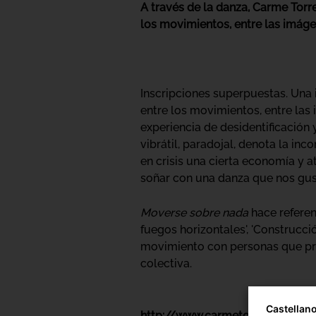
A través de la danza, Carme Torre
los movimientos, entre las imáge
Inscripciones superpuestas. Una i
entre los movimientos, entre la
experiencia de desidentificación 
vibrátil, paradojal, denota la in
en crisis una cierta economía y 
soñar con una danza que nos gust
Moverse sobre nada
hace referen
fuegos horizontales', 'Construcc
movimiento con personas que pro
colectiva.
Castellan
http://www.carmetorrent.com