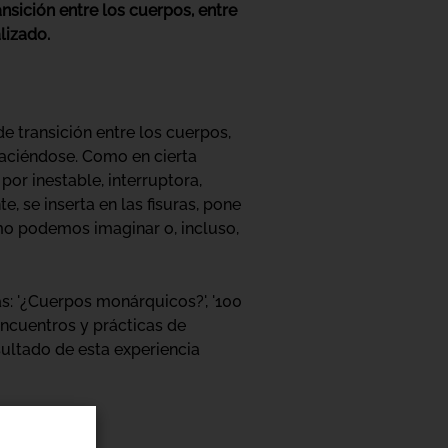
nsición entre los cuerpos, entre
lizado.
e transición entre los cuerpos,
haciéndose. Como en cierta
por inestable, interruptora,
, se inserta en las fisuras, pone
ómo podemos imaginar o, incluso,
s: '¿Cuerpos monárquicos?', '100
cuentros y prácticas de
ultado de esta experiencia