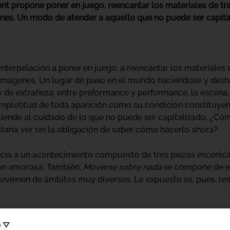
nt propone poner en juego, reencantar los materiales de tra
nes. Un modo de atender a aquello que no puede ser capita
nterpelación a poner en juego, a reencantar los materiales d
s imágenes. Un lugar de paso en el mundo haciéndose y des
y de extrañeza, entre preformance y performance, la escena, 
completitud de toda aparición como su condición constituyente
atiende al cuidado de lo que no puede ser capitalizado. ¿C
aría ver sin la obligación de saber cómo hacerlo ahora?
cia a un acontecimiento compuesto de tres piezas escénica
ión amorosa'. También,
Moverse sobre nada
se compone de en
vienen de ámbitos muy diversos. Lo expuesto es, pues, res
o ▽