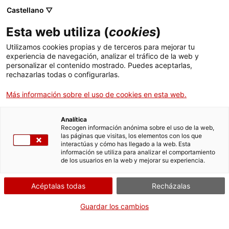
Castellano ▽
Esta web utiliza (
cookies
)
Corpografies
Utilizamos cookies propias y de terceros para mejorar tu
experiencia de navegación, analizar el tráfico de la web y
inclassificables
personalizar el contenido mostrado. Puedes aceptarlas,
rechazarlas todas o configurarlas.
Más información sobre el uso de cookies en esta web.
Corpografías inclasificables
Analítica
Recogen información anónima sobre el uso de la web,
las páginas que visitas, los elementos con los que
Miércoles de sonido y cuerpo
20.12.2023 / 19h |
interactúas y cómo has llegado a la web. Esta
información se utiliza para analizar el comportamiento
Sala Bar | Danza / coloquio
de los usuarios en la web y mejorar su experiencia.
Acéptalas todas
Recházalas
Actividad abierta a todo el mundo y gratuita
con aforo limitado a 55 personas
Guardar los cambios