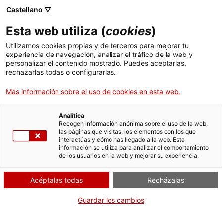
Castellano ▽
ES
Esta web utiliza (
cookies
)
Rara avis (un solo
Utilizamos cookies propias y de terceros para mejorar tu
experiencia de navegación, analizar el tráfico de la web y
d’Andrés Corchero)
personalizar el contenido mostrado. Puedes aceptarlas,
rechazarlas todas o configurarlas.
Más información sobre el uso de cookies en esta web.
Rara avis (un solo de Andrés Corchero)
Analítica
Recogen información anónima sobre el uso de la web,
las páginas que visitas, los elementos con los que
Miércoles de sonido y cuerpo
25.10.2023 / 19h |
interactúas y cómo has llegado a la web. Esta
información se utiliza para analizar el comportamiento
Sala Bar | Danza / coloquio
de los usuarios en la web y mejorar su experiencia.
Acéptalas todas
Recházalas
Actividad abierta a todo el mundo y gratuita
con aforo limitado a 55 personas
Guardar los cambios