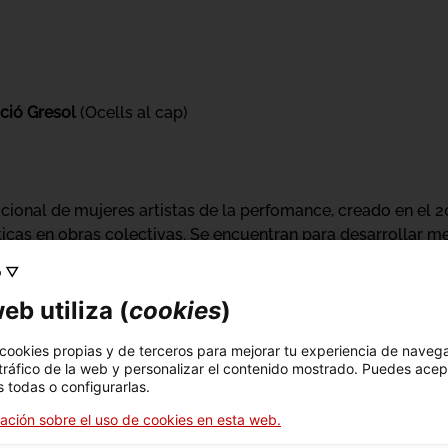
ció Gresol
(Ocells al cap)
cional de mujeres artistas de la perfomance, creado en el 2
ticas en obras colectivas. Se encuentran para desarrollar me
us capacidades para experimentar estas conexiones. A lo lar
o ▽
as que se basan en prácticas transformadoras de cuerpo-ment
eb utiliza (
cookies
)
bajando en residencias, talleres y en presentaciones públic
 cookies propias y de terceros para mejorar tu experiencia de naveg
 tráfico de la web y personalizar el contenido mostrado. Puedes acep
 todas o configurarlas.
024
se nutre de las propuestas de:
ación sobre el uso de cookies en esta web.