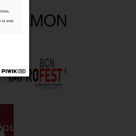
sitas,
n la web