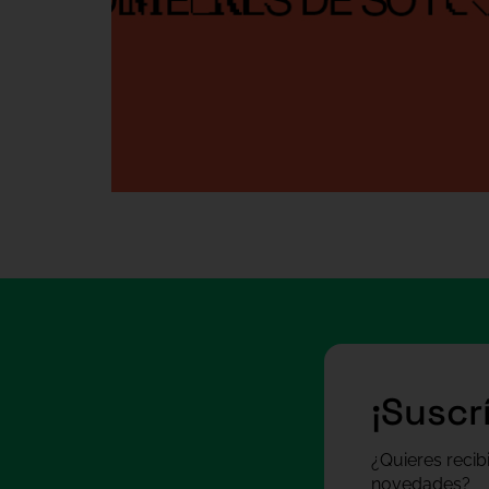
¡Suscr
¿Quieres recib
novedades?