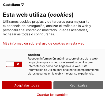
Castellano ▽
ES
Esta web utiliza (
cookies
)
Observatori del Plaer
Utilizamos cookies propias y de terceros para mejorar tu
experiencia de navegación, analizar el tráfico de la web y
personalizar el contenido mostrado. Puedes aceptarlas,
rechazarlas todas o configurarlas.
Observatorio del Placer
Más información sobre el uso de cookies en esta web.
Miércoles de sonido y cuerpo
03.04.2024 / 19h |
Analítica
Recogen información anónima sobre el uso de la web,
Sala Bar | Coloquio / experiencia colectiva
las páginas que visitas, los elementos con los que
interactúas y cómo has llegado a la web. Esta
información se utiliza para analizar el comportamiento
de los usuarios en la web y mejorar su experiencia.
Actividad abierta a todo el mundo y gratuita
con aforo limitado a 55 personas
Acéptalas todas
Recházalas
Guardar los cambios