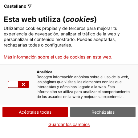
Castellano ▽
ES
Esta web utiliza (
cookies
)
Pablo Carrascosa / La
Utilizamos cookies propias y de terceros para mejorar tu
experiencia de navegación, analizar el tráfico de la web y
Santa: Μετέωρα
personalizar el contenido mostrado. Puedes aceptarlas,
rechazarlas todas o configurarlas.
39°42′45″N
Más información sobre el uso de cookies en esta web.
21°37′36″E / 39.7125,
Analítica
Recogen información anónima sobre el uso de la web,
21.626666666667
las páginas que visitas, los elementos con los que
interactúas y cómo has llegado a la web. Esta
información se utiliza para analizar el comportamiento
de los usuarios en la web y mejorar su experiencia.
Pablo Carrascosa / La Santa: Μετέωρα 39°42′45″N
Acéptalas todas
Recházalas
21°37′36″E / 39.7125, 21.626666666667
Guardar los cambios