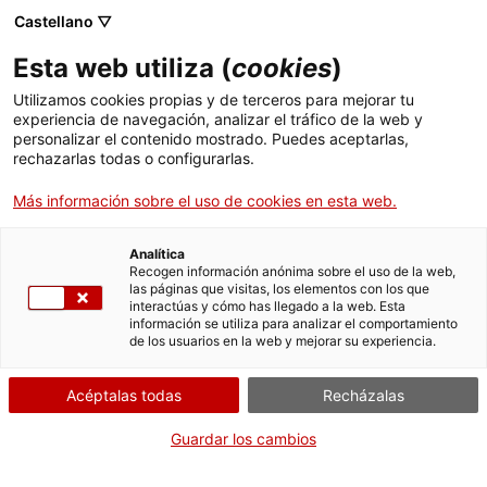
Castellano ▽
ES
Esta web utiliza (
cookies
)
Pablo Selnik,
Utilizamos cookies propias y de terceros para mejorar tu
experiencia de navegación, analizar el tráfico de la web y
Posthumous Gift –
personalizar el contenido mostrado. Puedes aceptarlas,
rechazarlas todas o configurarlas.
Presentació disc
Más información sobre el uso de cookies en esta web.
Pablo Selnik de solo
Analítica
Recogen información anónima sobre el uso de la web,
flauta / Yexza Lara
las páginas que visitas, los elementos con los que
interactúas y cómo has llegado a la web. Esta
información se utiliza para analizar el comportamiento
acció sonora
de los usuarios en la web y mejorar su experiencia.
Acéptalas todas
Recházalas
Pablo Selnik, Posthumous Gift – Presentación disco
Guardar los cambios
Pablo Selnik de solo flauta / Yexza Lara acción sonora