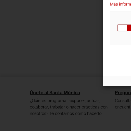
Más inform
Únete al Santa Mònica
Pregun
¿Quieres programar, exponer, actuar,
Consult
colaborar, trabajar o hacer prácticas con
encuent
nosotros? Te contamos cómo hacerlo.