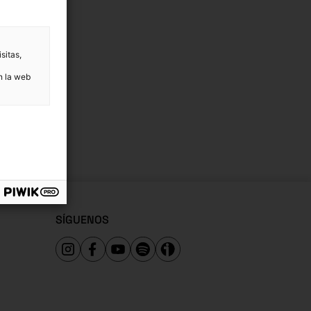
sitas,
n la web
SÍGUENOS