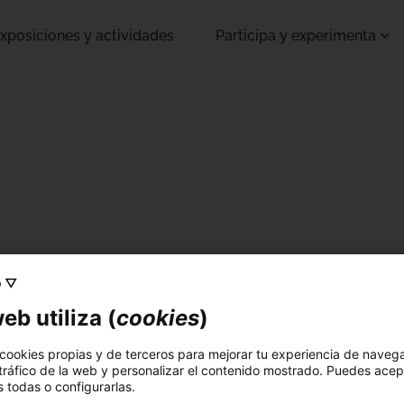
xposiciones y actividades
Participa y experimenta
o ▽
eb utiliza (
cookies
)
 cookies propias y de terceros para mejorar tu experiencia de naveg
 tráfico de la web y personalizar el contenido mostrado. Puedes acep
 todas o configurarlas.