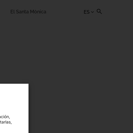
El Santa Mònica
ES
ación,
tarlas,