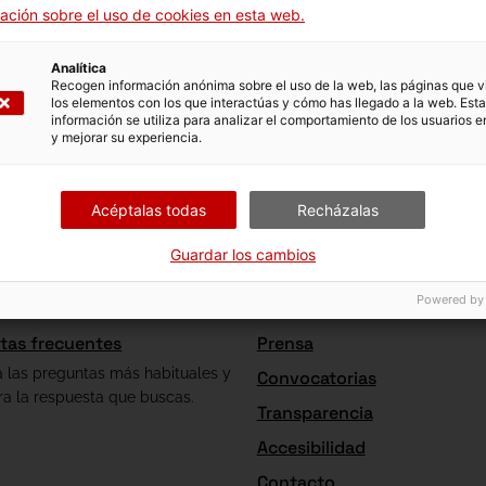
ación sobre el uso de cookies en esta web.
Analítica
Recogen información anónima sobre el uso de la web, las páginas que vi
los elementos con los que interactúas y cómo has llegado a la web. Esta
información se utiliza para analizar el comportamiento de los usuarios e
y mejorar su experiencia.
Acéptalas todas
Recházalas
Guardar los cambios
Powered by
tas frecuentes
Prensa
a las preguntas más habituales y
Convocatorias
ra la respuesta que buscas.
Transparencia
Accesibilidad
Contacto