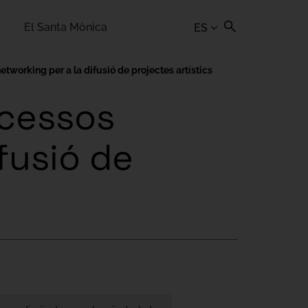
El Santa Mònica
ES
tworking per a la difusió de projectes artístics
ocessos
ifusió de