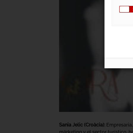
Sania Jelic (Croàcia):
Empresaria, 
márketing y el sector turístico, 