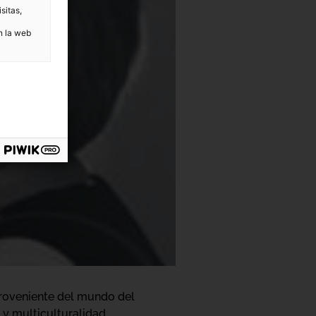
sitas,
n la web
Proveniente del mundo del
 y multiculturalidad.