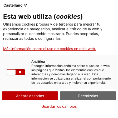
Castellano ▽
ES
Esta web utiliza (
cookies
)
Concierto geológico
Utilizamos cookies propias y de terceros para mejorar tu
experiencia de navegación, analizar el tráfico de la web y
personalizar el contenido mostrado. Puedes aceptarlas,
rechazarlas todas o configurarlas.
Más información sobre el uso de cookies en esta web.
Actividad
02.11.2023 / 19h | Ágora (espacios
expositivos) | Performance
Analítica
Recogen información anónima sobre el uso de la web,
las páginas que visitas, los elementos con los que
Actividad abierta a todo el mundo y gratuita
interactúas y cómo has llegado a la web. Esta
información se utiliza para analizar el comportamiento
de los usuarios en la web y mejorar su experiencia.
Acéptalas todas
Recházalas
Guardar los cambios