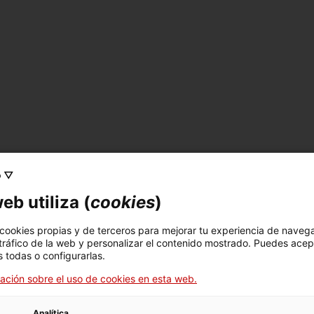
e Balasch en colaboración con el grupo de
performers
del La
o ▽
ables
: Eugenia d'Ermoggine, Júlia Pérez, Helena Minguet, Jul
eb utiliza (
cookies
)
odri, Lulu Sauch, @poetbarcelona, Ana Cabal y Marta Trepat
 cookies propias y de terceros para mejorar tu experiencia de naveg
 tráfico de la web y personalizar el contenido mostrado. Puedes acep
 todas o configurarlas.
ación sobre el uso de cookies en esta web.
con una trayectoria multidisciplinar. Sus trabajos entrecruz
amplia variedad de contextos. Mediante su práctica artístic
Analítica