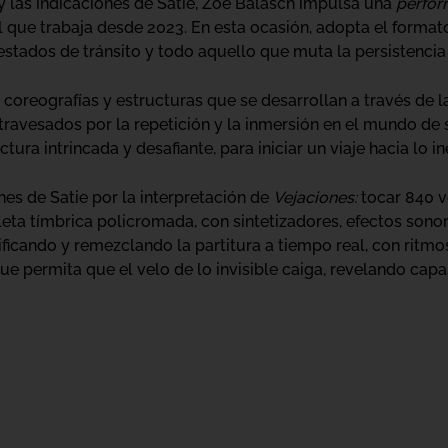
 y las indicaciones de Satie, Zoe Balasch impulsa una
perfo
el que trabaja desde 2023. En esta ocasión, adopta el forma
estados de tránsito y todo aquello que muta la persistencia 
 coreografías y estructuras que se desarrollan a través de la
atravesados por la repetición y la inmersión en el mundo de
tura intrincada y desafiante, para iniciar un viaje hacia lo i
ones de Satie por la interpretación de
Vejaciones:
tocar 840 v
leta tímbrica policromada, con sintetizadores, efectos sono
ficando y remezclando la partitura a tiempo real, con ritmo
ue permita que el velo de lo invisible caiga, revelando capa