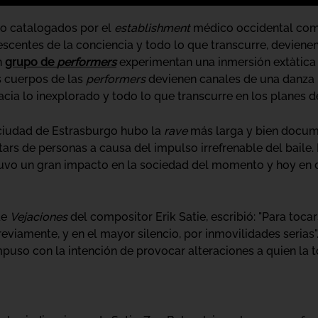
do catalogados por el
establishment
médico occidental como
nescentes de la conciencia y todo lo que transcurre, deviene
n
grupo de
performers
experimentan una inmersión extàtica 
s cuerpos de las
performers
devienen canales de una danza pa
ia lo inexplorado y todo lo que transcurre en los planes de
 ciudad de Estrasburgo hubo la
rave
más larga y bien docume
rs de personas a causa del impulso irrefrenable del baile.
tuvo un gran impacto en la sociedad del momento y hoy en 
de
Vejaciones
del compositor Erik Satie, escribió: "Para toc
eviamente, y en el mayor silencio, por inmovilidades serias"
uso con la intención de provocar alteraciones a quien la t