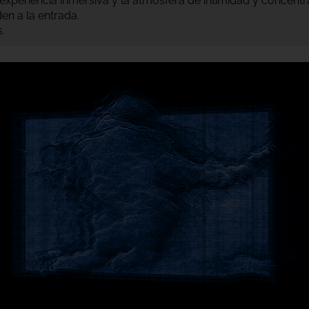
experiència inmersiva y la atmósfera de intimidad y concentra
en a la entrada.
.