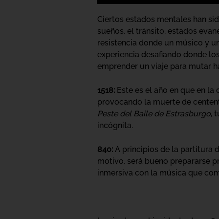
Ciertos estados mentales han si
sueños, el tránsito, estados eva
resistencia donde un músico y u
experiencia desafiando donde lo
emprender un viaje para mutar hac
1518:
Este es el año en que en la
provocando la muerte de cententa
Peste del Baile de Estrasburgo
, 
incógnita.
840:
A principios de la partitura 
motivo, será bueno prepararse pr
inmersiva con la música que comp