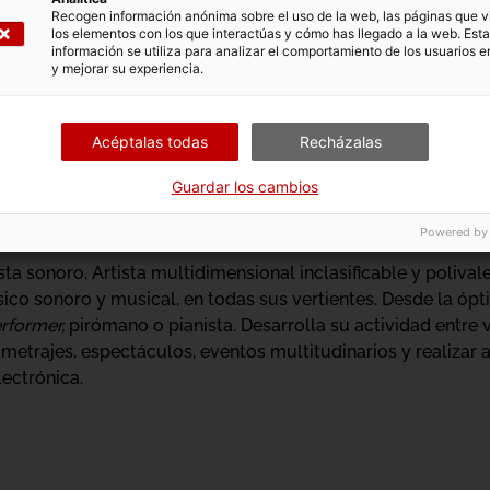
ersos, indagando los estados intermedios y analizando la 
Recogen información anónima sobre el uso de la web, las páginas que vi
ocial y simbólica. Sus creaciones, en solo y en grupo, son ve
los elementos con los que interactúas y cómo has llegado a la web. Esta
información se utiliza para analizar el comportamiento de los usuarios e
erentes formatos y coreografías de lo invisible. Ha present
y mejorar su experiencia.
nacionales e internacionales mostrando a festivales, galerías
estado español, Chipre, Eslovaquia, Tailandia, Dinamarca, Fr
Acéptalas todas
Recházalas
Guardar los cambios
Powered by
sta sonoro. Artista multidimensional inclasificable y polival
co sonoro y musical, en todas sus vertientes. Desde la ópti
rformer,
pirómano o pianista. Desarrolla su actividad entre
 metrajes, espectáculos, eventos multitudinarios y realizar
lectrónica.