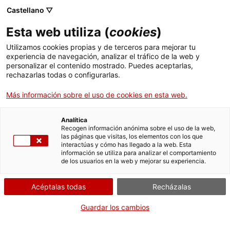
Castellano ▽
ES
Esta web utiliza (
cookies
)
TAULA CURATORIAL
Utilizamos cookies propias y de terceros para mejorar tu
Ferran Utzet
experiencia de navegación, analizar el tráfico de la web y
Enric Puig i Punyet
personalizar el contenido mostrado. Puedes aceptarlas,
rechazarlas todas o configurarlas.
DISSENY EXPOSITIU
Más información sobre el uso de cookies en esta web.
Anna Alcubierre amb la col·laboració de Laura
Salvador (Espai e)
Analítica
Recogen información anónima sobre el uso de la web,
las páginas que visitas, los elementos con los que
interactúas y cómo has llegado a la web. Esta
información se utiliza para analizar el comportamiento
de los usuarios en la web y mejorar su experiencia.
PLANTA BAIXA
Acéptalas todas
Recházalas
OBRA ARTÍSTICA
Guardar los cambios
iara Solano Arana, Sleepwalk
Collective
/
བར་དོ
Usted
está aquí