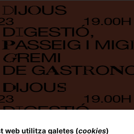
 la taula en el capítol final del podcast per digerir el maste
nta Mònica. Us convidem a participar en la conversa, beren
 web utilitza galetes (
cookies
)