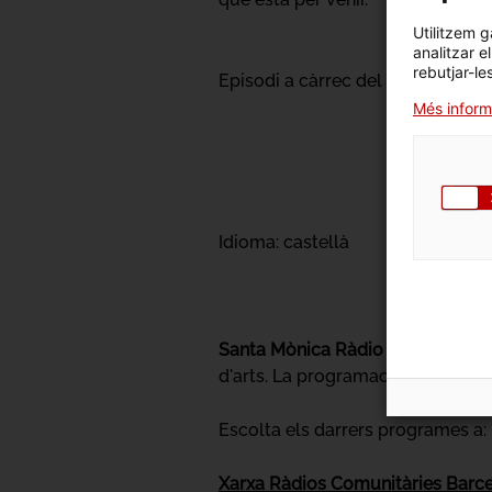
Utilitzem g
analitzar e
rebutjar-le
Episodi a càrrec del
Gremi de Ga
Més inform
Idioma: castellà
Santa Mònica Ràdio
és un project
d'arts. La programació està nodri
Escolta els darrers programes a:
Xarxa Ràdios Comunitàries Barc