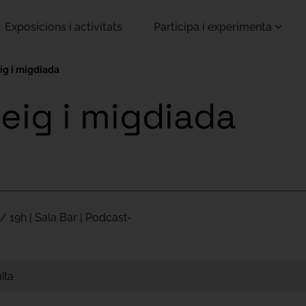
Exposicions i activitats
Participa i experimenta
eig i migdiada
eig i migdiada
/ 19h | Sala Bar | Podcast-
ïta