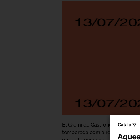
Català ▽
El Gremi de Gastronomia s'asseu a
temporada com a residents del Sa
Aquest
que està per venir.