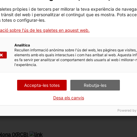
aletes pròpies i de tercers per millorar la teva experiència de navega
l trànsit del web i personalitzar el contingut que es mostra. Pots acce
s totes o configurar-les.
stronomia
ació sobre l'ús de les galetes en aquest web.
Analítica
Recullen informació anònima sobre l'ús del web, les pàgines que visites,
elements amb els quals interactues i com has arribat al web. Aquesta in
es fa servir per analitzar el comportament dels usuaris al web i millorar-
l'experiència.
Accepta-les totes
Rebutja-les
e radiofònic que investiga les potencialitats del so i la narr
Desa els canvis
da tant pels diferents gremis d’artistes residents com per v
Powered by
elona (XRCB)