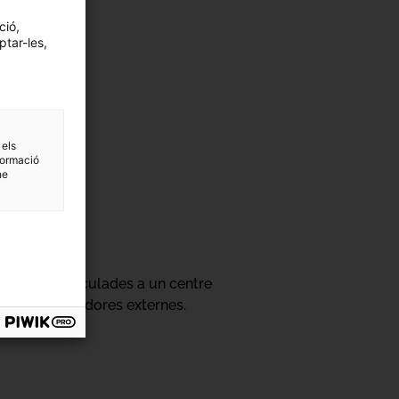
ció,
ptar-les,
 els
formació
ne
ativa oral vinculades a un centre
eus col·laboradores externes.