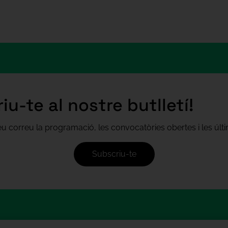
iu-te al nostre butlletí!
teu correu la programació, les convocatòries obertes i les úl
Subscriu-te