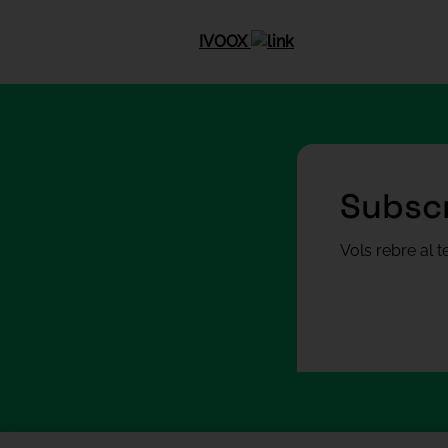
IVOOX
Subscr
Vols rebre al 