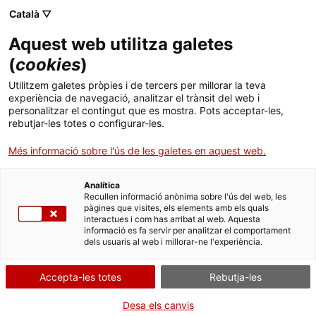
Català ▽
CA
Aquest web utilitza galetes
Observacions
(
cookies
)
Utilitzem galetes pròpies i de tercers per millorar la teva
Situades: pensar a
experiència de navegació, analitzar el trànsit del web i
personalitzar el contingut que es mostra. Pots acceptar-les,
peu de carrer
rebutjar-les totes o configurar-les.
Més informació sobre l'ús de les galetes en aquest web.
Observacions Situades: pensar a peu de carrer
Analítica
Recullen informació anònima sobre l'ús del web, les
pàgines que visites, els elements amb els quals
interactues i com has arribat al web. Aquesta
informació es fa servir per analitzar el comportament
Pòdcast - Activitat
20.07.2023 / 19h | Espai
dels usuaris al web i millorar-ne l'experiència.
Mòniques i exterior del Santa Mònica | Podcast-
ràdio
Accepta-les totes
Rebutja-les
Desa els canvis
Activitat oberta a tothom i gratuïta