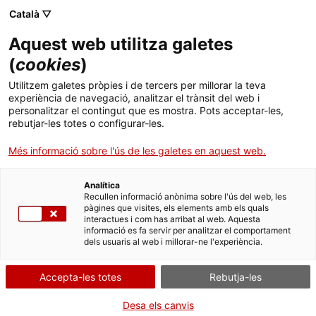
Català ▽
CA
Aquest web utilitza galetes
Prendre el
(
cookies
)
Utilitzem galetes pròpies i de tercers per millorar la teva
sindicalisme.
experiència de navegació, analitzar el trànsit del web i
personalitzar el contingut que es mostra. Pots acceptar-les,
Processos
rebutjar-les totes o configurar-les.
Més informació sobre l'ús de les galetes en aquest web.
despatriarcalitzadors
Analítica
de la lluita col·lectiva
Recullen informació anònima sobre l'ús del web, les
pàgines que visites, els elements amb els quals
interactues i com has arribat al web. Aquesta
informació es fa servir per analitzar el comportament
Prendre el sindicalisme. Processos
dels usuaris al web i millorar-ne l'experiència.
despatriarcalitzadors de la lluita col·lectiva
Accepta-les totes
Rebutja-les
Desa els canvis