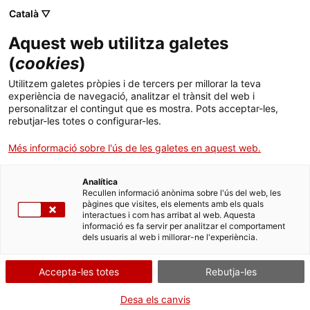
Català ▽
CA
Aquest web utilitza galetes
Jardí herètic. Il·lusió
(
cookies
)
Utilitzem galetes pròpies i de tercers per millorar la teva
de Moviment 5 -
experiència de navegació, analitzar el trànsit del web i
personalitzar el contingut que es mostra. Pots acceptar-les,
ACTIVITAT
rebutjar-les totes o configurar-les.
Més informació sobre l'ús de les galetes en aquest web.
CANCEL·LADA -
Analítica
Recullen informació anònima sobre l'ús del web, les
pàgines que visites, els elements amb els quals
interactues i com has arribat al web. Aquesta
informació es fa servir per analitzar el comportament
Dimarts de vídeo
22.10.2024 / 19h | Projecció i
dels usuaris al web i millorar-ne l'experiència.
debat | Sala Bar
Accepta-les totes
Rebutja-les
Activitat oberta a tothom i gratuïta amb
Desa els canvis
aforament limitat a 55 persones