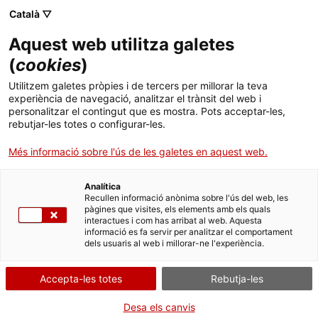
Català ▽
CA
Aquest web utilitza galetes
Héroes Invisibles.
(
cookies
)
Utilitzem galetes pròpies i de tercers per millorar la teva
Afroamericanos en la
experiència de navegació, analitzar el trànsit del web i
personalitzar el contingut que es mostra. Pots acceptar-les,
guerra de España
rebutjar-les totes o configurar-les.
Més informació sobre l'ús de les galetes en aquest web.
Alfonso Domingo i Jordi Torrent
Analítica
Recullen informació anònima sobre l'ús del web, les
pàgines que visites, els elements amb els quals
interactues i com has arribat al web. Aquesta
informació es fa servir per analitzar el comportament
Activitat
22.06.2016 / 17h | Sala d'actes |
dels usuaris al web i millorar-ne l'experiència.
Projecció del documental
Accepta-les totes
Rebutja-les
Entrada lliure
Desa els canvis