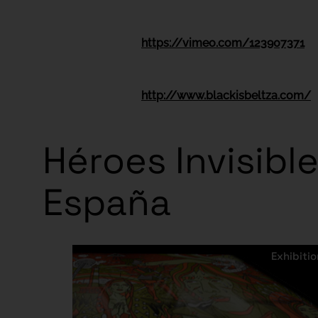
https://vimeo.com/123907371
http://www.blackisbeltza.com/
Héroes Invisibl
España
Exhibitio