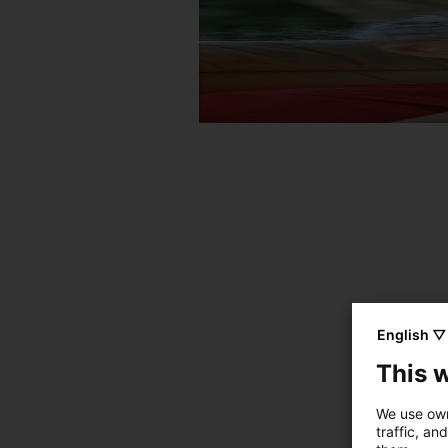
English ▽
This 
We use own
traffic, an