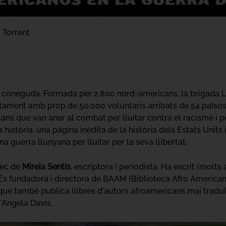
 Torrent
s coneguda. Formada per 2.800 nord-americans, la brigada Li
tament amb prop de 50.000 voluntaris arribats de 54 països
cans que van anar al combat per lluitar contra el racisme i p
a història, una pàgina inèdita de la història dels Estats Units
na guerra llunyana per lluitar per la seva llibertat.
rrec de
Mireia Sentís
, escriptora i periodista. Ha escrit (molt
. És fundadora i directora de BAAM (Biblioteca Afro American
 que també publica llibres d'autors afroamericans mai traduï
'Angela Davis.