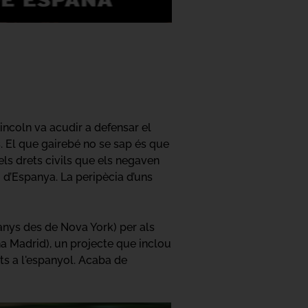
ncoln va acudir a defensar el
. El que gairebé no se sap és que
els drets civils que els negaven
 i d’Espanya. La peripècia d’uns
s anys des de Nova York) per als
a Madrid), un projecte que inclou
ts a l'espanyol. Acaba de