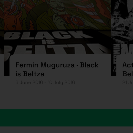
Fermin Muguruza · Black
Act
is Beltza
Be
6 June 2016 - 10 July 2016
21 J