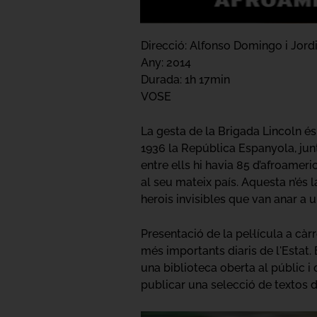
Direcció: Alfonso Domingo i Jordi
Any: 2014
Durada: 1h 17min
VOSE
La gesta de la Brigada Lincoln é
1936 la República Espanyola, jun
entre ells hi havia 85 d’afroameri
al seu mateix país. Aquesta n’és l
herois invisibles que van anar a u
Presentació de la pel·lícula a cà
més importants diaris de l'Estat
una biblioteca oberta al públic i
publicar una selecció de textos d