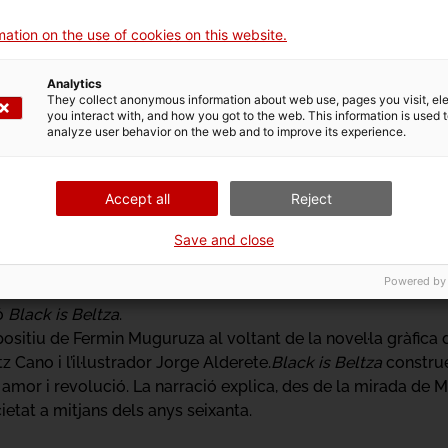
ation on the use of cookies on this website.
Analytics
They collect anonymous information about web use, pages you visit, e
you interact with, and how you got to the web. This information is used 
analyze user behavior on the web and to improve its experience.
Accept all
Reject
Save and close
Powered by
ió
Black is Beltza
.
positiu de Fermin Muguruza al voltant de la novel·la gràfica
 Cano i l’il·lustrador Jorge Alderete.
Black is Beltza
construei
 amor i revolució. La narració explica, des de la mirada de
etat a mitjans dels anys seixanta.