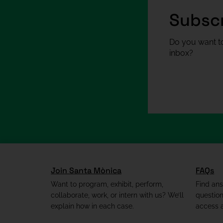
Subscr
Do you want to
inbox?
Join Santa Mònica
FAQs
Want to program, exhibit, perform,
Find an
collaborate, work, or intern with us? We’ll
questio
explain how in each case.
access a