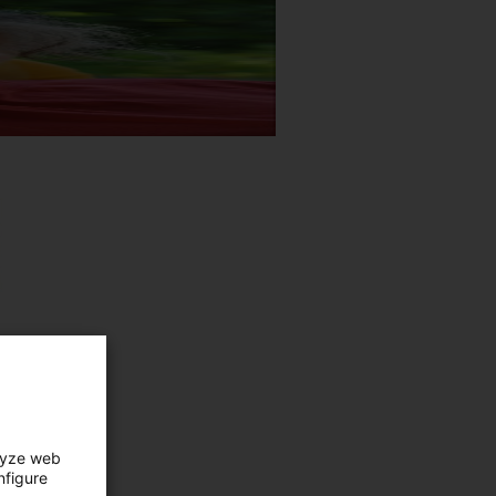
lyze web
nfigure