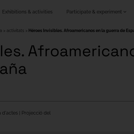
Exhibitions & activities
Participate & experiment
za
activitats
Héroes Invisibles. Afroamericanos en la guerra de Es
bles. Afroamerican
paña
a d'actes | Projecció del