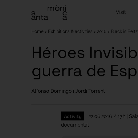
Visit
Home
Exhibitions & activities
2016
Black is Belt
Héroes Invisi
guerra de Es
Alfonso Domingo i Jordi Torrent
Activity
22.06.2016 / 17h | Sal
documental