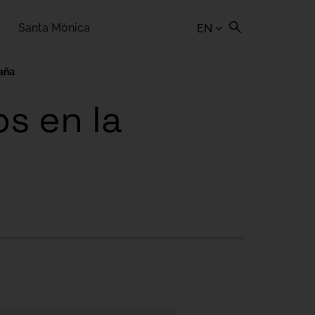
Santa Mònica
EN
paña
os en la