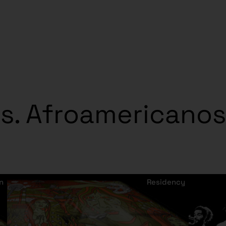
es. Afroamericanos
n
Residency