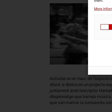
them.
More inform
Activitat en el marc de l'exposic
Black is Beltza
és un projecte ex
juntament amb l’escriptor Harkaitz
d’espionatge que barreja música,
que van marcar la turbulenta soci