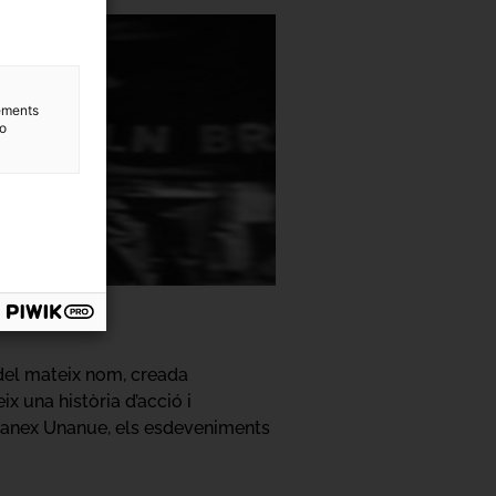
lements
to
 del mateix nom, creada
x una història d’acció i
 Manex Unanue, els esdeveniments