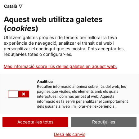
Català ▽
CA
Aquest web utilitza galetes
(
cookies
)
Exposició
Utilitzem galetes pròpies i de tercers per millorar la teva
experiència de navegació, analitzar el trànsit del web i
personalitzar el contingut que es mostra. Pots acceptar-les,
rebutjar-les totes o configurar-les.
Més informació sobre l'ús de les galetes en aquest web.
Analítica
Recullen informació anònima sobre l'ús del web, les
pàgines que visites, els elements amb els quals
interactues i com has arribat al web. Aquesta
informació es fa servir per analitzar el comportament
dels usuaris al web i millorar-ne l'experiència.
auto-màtic
Accepta-les totes
Rebutja-les
Desa els canvis