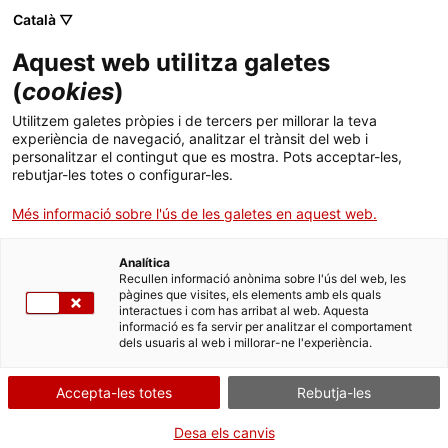
Català ▽
CA
Aquest web utilitza galetes
Una conversa al
(
cookies
)
Utilitzem galetes pròpies i de tercers per millorar la teva
voltant del dibuix
experiència de navegació, analitzar el trànsit del web i
personalitzar el contingut que es mostra. Pots acceptar-les,
“auto-màtic”
rebutjar-les totes o configurar-les.
Més informació sobre l'ús de les galetes en aquest web.
Analítica
Recullen informació anònima sobre l'ús del web, les
Activitat
11.07.2018 / 19h | Nivell 2 | Conversa
pàgines que visites, els elements amb els quals
interactues i com has arribat al web. Aquesta
informació es fa servir per analitzar el comportament
dels usuaris al web i millorar-ne l'experiència.
Gratuït i obert a tots els públics
Accepta-les totes
Rebutja-les
Desa els canvis