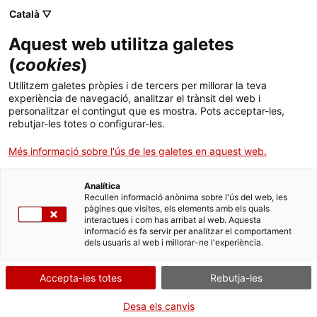
Català ▽
CA
Aquest web utilitza galetes
(
cookies
)
Exposició
Utilitzem galetes pròpies i de tercers per millorar la teva
experiència de navegació, analitzar el trànsit del web i
personalitzar el contingut que es mostra. Pots acceptar-les,
rebutjar-les totes o configurar-les.
Més informació sobre l'ús de les galetes en aquest web.
Exposar · No
Analítica
exposar-se ·
Recullen informació anònima sobre l'ús del web, les
pàgines que visites, els elements amb els quals
interactues i com has arribat al web. Aquesta
Exposar-se · No
informació es fa servir per analitzar el comportament
dels usuaris al web i millorar-ne l'experiència.
exposar
Accepta-les totes
Rebutja-les
Desa els canvis