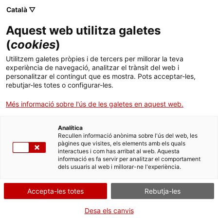
Català ▽
CA
Aquest web utilitza galetes
(
cookies
)
Obra
Utilitzem galetes pròpies i de tercers per millorar la teva
experiència de navegació, analitzar el trànsit del web i
personalitzar el contingut que es mostra. Pots acceptar-les,
rebutjar-les totes o configurar-les.
Més informació sobre l'ús de les galetes en aquest web.
Analítica
Along the Axis of
Recullen informació anònima sobre l'ús del web, les
pàgines que visites, els elements amb els quals
interactues i com has arribat al web. Aquesta
Affinity II., 2015-2019
informació es fa servir per analitzar el comportament
dels usuaris al web i millorar-ne l'experiència.
Anna Daučíková
Accepta-les totes
Rebutja-les
Desa els canvis