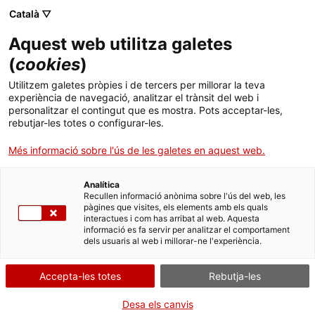
Català ▽
CA
Aquest web utilitza galetes
(
cookies
)
Obra
Utilitzem galetes pròpies i de tercers per millorar la teva
experiència de navegació, analitzar el trànsit del web i
personalitzar el contingut que es mostra. Pots acceptar-les,
rebutjar-les totes o configurar-les.
Més informació sobre l'ús de les galetes en aquest web.
Variaciones para voz
Analítica
/ Conversaciones
Recullen informació anònima sobre l'ús del web, les
pàgines que visites, els elements amb els quals
interactues i com has arribat al web. Aquesta
sumisas
informació es fa servir per analitzar el comportament
dels usuaris al web i millorar-ne l'experiència.
Paula Pérez-Roda
Accepta-les totes
Rebutja-les
Desa els canvis