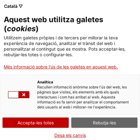
Català ▽
CA
Aquest web utilitza galetes
Tallers menors #2
(
cookies
)
Utilitzem galetes pròpies i de tercers per millorar la teva
experiència de navegació, analitzar el trànsit del web i
Postal Brindis amb Enric Farrés Duran
personalitzar el contingut que es mostra. Pots acceptar-les,
rebutjar-les totes o configurar-les.
Més informació sobre l'ús de les galetes en aquest web.
Activitat
29.04.2023 / 12h | Espai Mòniques |
Taller
Analítica
Recullen informació anònima sobre l'ús del web, les
pàgines que visites, els elements amb els quals
interactues i com has arribat al web. Aquesta
Activitat oberta a tothom i gratuïta amb
informació es fa servir per analitzar el comportament
aforament limitat, amb inscripció prèvia
dels usuaris al web i millorar-ne l'experiència.
limitada a 15/20 persones:
santamonica@gencat.cat
Accepta-les totes
Rebutja-les
Desa els canvis