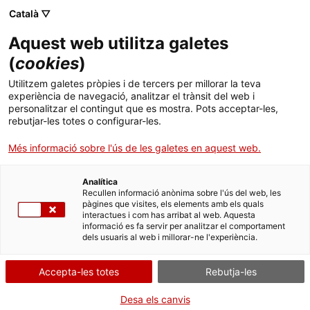
Català ▽
CA
Aquest web utilitza galetes
Campeona tú puedes
(
cookies
)
Utilitzem galetes pròpies i de tercers per millorar la teva
experiència de navegació, analitzar el trànsit del web i
Costa Badía
personalitzar el contingut que es mostra. Pots acceptar-les,
rebutjar-les totes o configurar-les.
Més informació sobre l'ús de les galetes en aquest web.
Activitat
19 juny de 19h a 19:30h | Performance |
Claustre i escala
Analítica
Recullen informació anònima sobre l'ús del web, les
pàgines que visites, els elements amb els quals
interactues i com has arribat al web. Aquesta
Activitat de l'exposició CITISSIMUM
informació es fa servir per analitzar el comportament
ALTISSIMUM FORTISSIMUM
dels usuaris al web i millorar-ne l'experiència.
Accés gratuït
Accepta-les totes
Rebutja-les
Idioma: català i castellà
Desa els canvis