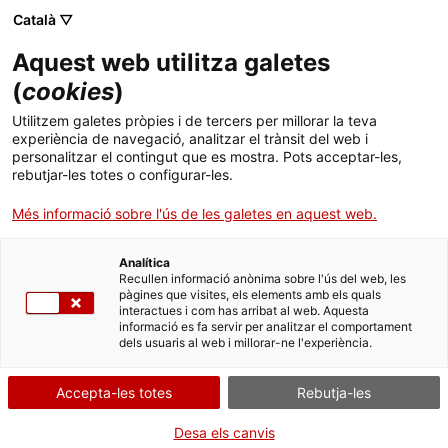
Català ▽
CA
Aquest web utilitza galetes
Festimal
(
cookies
)
Utilitzem galetes pròpies i de tercers per millorar la teva
experiència de navegació, analitzar el trànsit del web i
Descompetir per poder fer, poder crear
personalitzar el contingut que es mostra. Pots acceptar-les,
rebutjar-les totes o configurar-les.
Més informació sobre l'ús de les galetes en aquest web.
Activitat
23 juliol de 16h a 20h | Programa
d'intervencions | Espais expositius
Analítica
Recullen informació anònima sobre l'ús del web, les
pàgines que visites, els elements amb els quals
interactues i com has arribat al web. Aquesta
Activitat gratuïta sense inscripció prèvia.
informació es fa servir per analitzar el comportament
Idioma: català i castellà
dels usuaris al web i millorar-ne l'experiència.
Accepta-les totes
Rebutja-les
Desa els canvis