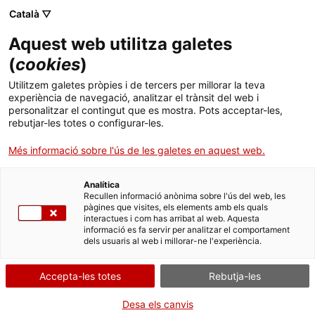
Català ▽
CA
Aquest web utilitza galetes
La Nit dels Museus
(
cookies
)
Utilitzem galetes pròpies i de tercers per millorar la teva
2025
experiència de navegació, analitzar el trànsit del web i
personalitzar el contingut que es mostra. Pots acceptar-les,
rebutjar-les totes o configurar-les.
Activitats i exposicions
Més informació sobre l'ús de les galetes en aquest web.
Analítica
Recullen informació anònima sobre l'ús del web, les
Activitat
17 maig de 19 a 24h
pàgines que visites, els elements amb els quals
interactues i com has arribat al web. Aquesta
informació es fa servir per analitzar el comportament
dels usuaris al web i millorar-ne l'experiència.
Activitats obertes a tothom i gratuïtes amb
aforament limitat
Accepta-les totes
Rebutja-les
Desa els canvis